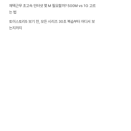
재택근무 초고속 인터넷 몇 M 필요할까? 500M vs 1G 고르
는 법
토이스토리5 보기 전, 모든 시리즈 30초 복습부터 어디서 보
는지까지