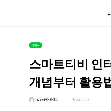
Skip
to
L
content
라이프
스마트티비 인터
개념부터 활용법
KT스카이라이프
1월 23, 2026