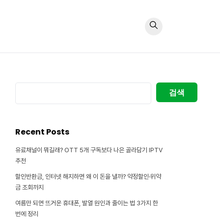
검
검색
색
Recent Posts
유료채널이 뭐길래? OTT 5개 구독보다 나은 골라담기 IPTV
추천
할인반환금, 인터넷 해지하면 왜 이 돈을 낼까? 약정할인·위약
금 조회까지
여름만 되면 뜨거운 휴대폰, 발열 원인과 줄이는 법 3가지 한
번에 정리