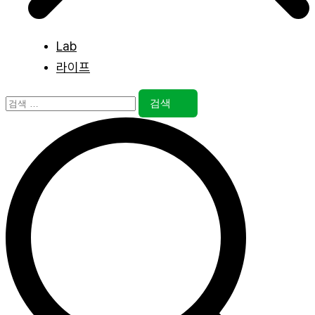
Lab
라이프
검
색: