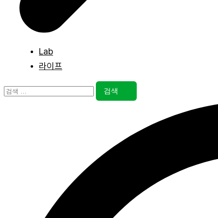
Lab
라이프
검
색: