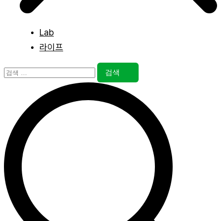
Lab
라이프
검
색: